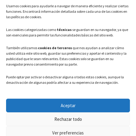
Usamos cookies para ayudarle a navegar de manera eficiente y realizar ciertas
Teléfono: 91 886 44 62
funciones. Encontrará información detallada sobre cada una de las cookies en
las políticas de cookies.
Correo Electrónico:
info@ayuntamientovaldeavero.
es
Las cookies categorizadas como
técnicas
se guardan en su navegador, ya que
son esenciales para permitir las funcionalidades básicas del sitio web.
HORARIO
También utilizamos
cookies de terceros
que nos ayudan a analizar cómo
usted utiliza este sitio web, guardar sus preferencias y aportar el contenido y la
Lunes a Viernes: 08:00h – 15:00h
publicidad que le sean relevantes. Estas cookies solo se guardan en su
navegador previo consentimiento por su parte.
Puede optar por activar o desactivar alguna o todas estas cookies, aunque la
desactivación de algunas podría afectar a su experiencia de navegación.
LEGAL
Aceptar
Política de privacidad
–
Aviso Legal
–
Política de cookies
Rechazar todo
Registro de actividades de Tratamiento
Ver preferencias