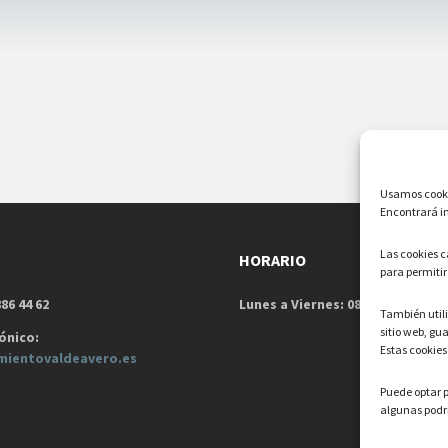
Usamos cookie
Encontrará in
Las cookies 
HORARIO
para permitir
86 44 62
Lunes a Viernes: 08:00h – 15:00h
También uti
sitio web, gu
ónico:
Estas cookies
mientovaldeavero.
es
Puede optar p
algunas podrí