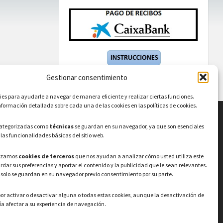
Gestionar consentimiento
s para ayudarle a navegar de manera eficiente y realizar ciertas funciones.
formación detallada sobre cada una de las cookies en las políticas de cookies.
categorizadas como
técnicas
se guardan en su navegador, ya que son esenciales
LEGAL
 las funcionalidades básicas del sitio web.
Política de privacidad
–
Aviso Legal
–
Política
lizamos
cookies de terceros
que nos ayudan a analizar cómo usted utiliza este
de cookies
Registro de actividades de
ardar sus preferencias y aportar el contenido y la publicidad que le sean relevantes.
Tratamiento
 solo se guardan en su navegador previo consentimiento por su parte.
or activar o desactivar alguna o todas estas cookies, aunque la desactivación de
a afectar a su experiencia de navegación.
© 2026 Ayuntamiento de Valdeavero