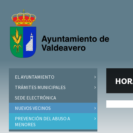
Skip
Skip
Skip
Skip
to
to
to
to
content
left
right
footer
sidebar
sidebar
EL AYUNTAMIENTO
HOR
TRÁMITES MUNICIPALES
SEDE ELECTRÓNICA
NUEVOS VECINOS
PREVENCIÓN DEL ABUSO A
MENORES