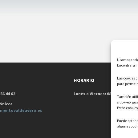
Usamos cookie
Encontrará in
Las cookies 
HORARIO
para permitir
86 44 62
Lunes a Viernes: 08:00h – 15:00h
También uti
sitio web, gu
ónico:
Estas cookies
mientovaldeavero.
es
Puede optar p
algunas podrí