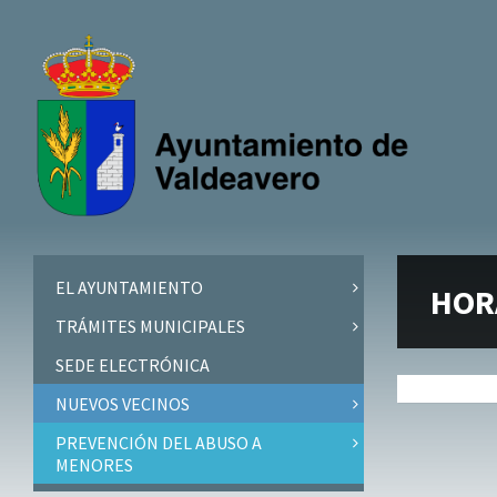
Skip
Skip
Skip
Skip
to
to
to
to
content
left
right
footer
sidebar
sidebar
EL AYUNTAMIENTO
HOR
TRÁMITES MUNICIPALES
SEDE ELECTRÓNICA
NUEVOS VECINOS
PREVENCIÓN DEL ABUSO A
MENORES