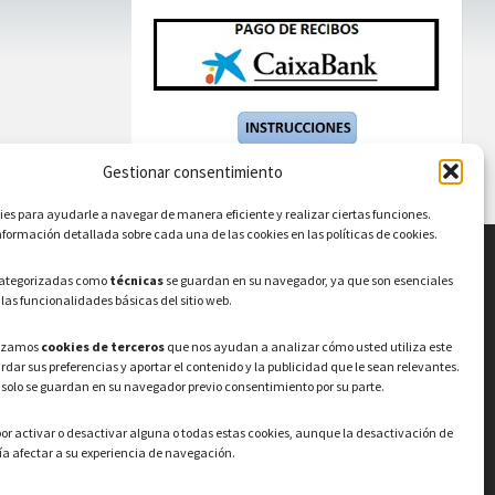
Gestionar consentimiento
s para ayudarle a navegar de manera eficiente y realizar ciertas funciones.
formación detallada sobre cada una de las cookies en las políticas de cookies.
categorizadas como
técnicas
se guardan en su navegador, ya que son esenciales
LEGAL
 las funcionalidades básicas del sitio web.
Política de privacidad
–
Aviso Legal
–
Política
lizamos
cookies de terceros
que nos ayudan a analizar cómo usted utiliza este
de cookies
Registro de actividades de
ardar sus preferencias y aportar el contenido y la publicidad que le sean relevantes.
Tratamiento
 solo se guardan en su navegador previo consentimiento por su parte.
or activar o desactivar alguna o todas estas cookies, aunque la desactivación de
a afectar a su experiencia de navegación.
© 2026 Ayuntamiento de Valdeavero