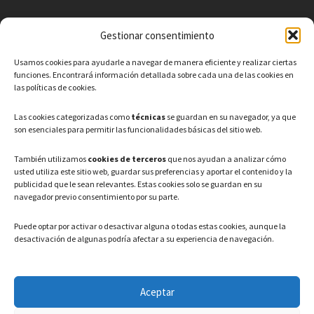
Gestionar consentimiento
CONTACTO
Usamos cookies para ayudarle a navegar de manera eficiente y realizar ciertas
Teléfono: 91 886 44 62
funciones. Encontrará información detallada sobre cada una de las cookies en
las políticas de cookies.
Correo Electrónico:
info@ayuntamientovaldeavero.
es
Las cookies categorizadas como
técnicas
se guardan en su navegador, ya que
son esenciales para permitir las funcionalidades básicas del sitio web.
HORARIO
También utilizamos
cookies de terceros
que nos ayudan a analizar cómo
usted utiliza este sitio web, guardar sus preferencias y aportar el contenido y la
Lunes a Viernes: 08:00h – 15:00h
publicidad que le sean relevantes. Estas cookies solo se guardan en su
navegador previo consentimiento por su parte.
Puede optar por activar o desactivar alguna o todas estas cookies, aunque la
desactivación de algunas podría afectar a su experiencia de navegación.
LEGAL
Aceptar
Política de privacidad
–
Aviso Legal
–
Política de cookies