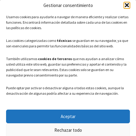
Gestionar consentimiento
CONTACTO
Usamos cookies para ayudarle a navegar de manera eficiente y realizar ciertas
Teléfono: 91 886 44 62
funciones. Encontrará información detallada sobre cada una de las cookies en
las políticas de cookies.
Correo Electrónico:
info@ayuntamientovaldeavero.
es
Las cookies categorizadas como
técnicas
se guardan en su navegador, ya que
son esenciales para permitir las funcionalidades básicas del sitio web.
HORARIO
También utilizamos
cookies de terceros
que nos ayudan a analizar cómo
usted utiliza este sitio web, guardar sus preferencias y aportar el contenido y la
Lunes a Viernes: 08:00h – 15:00h
publicidad que le sean relevantes. Estas cookies solo se guardan en su
navegador previo consentimiento por su parte.
Puede optar por activar o desactivar alguna o todas estas cookies, aunque la
desactivación de algunas podría afectar a su experiencia de navegación.
LEGAL
Aceptar
Política de privacidad
–
Aviso Legal
–
Política de cookies
Rechazar todo
Registro de actividades de Tratamiento