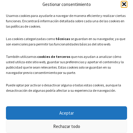
Gestionar consentimiento
CONTACTO
Usamos cookies para ayudarle a navegar de manera eficiente y realizar ciertas
Teléfono: 91 886 44 62
funciones. Encontrará información detallada sobre cada una de las cookies en
las políticas de cookies.
Correo Electrónico:
info@ayuntamientovaldeavero.
es
Las cookies categorizadas como
técnicas
se guardan en su navegador, ya que
son esenciales para permitir las funcionalidades básicas del sitio web.
HORARIO
También utilizamos
cookies de terceros
que nos ayudan a analizar cómo
usted utiliza este sitio web, guardar sus preferencias y aportar el contenido y la
Lunes a Viernes: 08:00h – 15:00h
publicidad que le sean relevantes. Estas cookies solo se guardan en su
navegador previo consentimiento por su parte.
Puede optar por activar o desactivar alguna o todas estas cookies, aunque la
desactivación de algunas podría afectar a su experiencia de navegación.
LEGAL
Aceptar
Política de privacidad
–
Aviso Legal
–
Política de cookies
Rechazar todo
Registro de actividades de Tratamiento