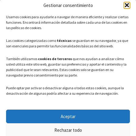
Gestionar consentimiento
CONTACTO
Usamos cookies para ayudarle a navegar de manera eficiente y realizar ciertas
Teléfono: 91 886 44 62
funciones. Encontrará información detallada sobre cada una de las cookies en
las políticas de cookies.
Correo Electrónico:
info@ayuntamientovaldeavero.
es
Las cookies categorizadas como
técnicas
se guardan en su navegador, ya que
son esenciales para permitir las funcionalidades básicas del sitio web.
HORARIO
También utilizamos
cookies de terceros
que nos ayudan a analizar cómo
usted utiliza este sitio web, guardar sus preferencias y aportar el contenido y la
Lunes a Viernes: 08:00h – 15:00h
publicidad que le sean relevantes. Estas cookies solo se guardan en su
navegador previo consentimiento por su parte.
Puede optar por activar o desactivar alguna o todas estas cookies, aunque la
desactivación de algunas podría afectar a su experiencia de navegación.
LEGAL
Aceptar
Política de privacidad
–
Aviso Legal
–
Política de cookies
Rechazar todo
Registro de actividades de Tratamiento