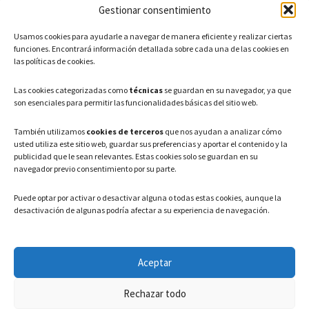
Gestionar consentimiento
CONTACTO
Usamos cookies para ayudarle a navegar de manera eficiente y realizar ciertas
Teléfono: 91 886 44 62
funciones. Encontrará información detallada sobre cada una de las cookies en
las políticas de cookies.
Correo Electrónico:
info@ayuntamientovaldeavero.
es
Las cookies categorizadas como
técnicas
se guardan en su navegador, ya que
son esenciales para permitir las funcionalidades básicas del sitio web.
HORARIO
También utilizamos
cookies de terceros
que nos ayudan a analizar cómo
usted utiliza este sitio web, guardar sus preferencias y aportar el contenido y la
Lunes a Viernes: 08:00h – 15:00h
publicidad que le sean relevantes. Estas cookies solo se guardan en su
navegador previo consentimiento por su parte.
Puede optar por activar o desactivar alguna o todas estas cookies, aunque la
desactivación de algunas podría afectar a su experiencia de navegación.
LEGAL
Aceptar
Política de privacidad
–
Aviso Legal
–
Política de cookies
Rechazar todo
Registro de actividades de Tratamiento