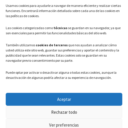
Usamos cookies para ayudarle a navegar de manera eficiente y realizar ciertas
Teléfono: 91 886 44 62
funciones. Encontrará información detallada sobre cada una de las cookies en
las políticas de cookies.
Correo Electrónico:
info@ayuntamientovaldeavero.
es
Las cookies categorizadas como
técnicas
se guardan en su navegador, ya que
son esenciales para permitir las funcionalidades básicas del sitio web.
HORARIO
También utilizamos
cookies de terceros
que nos ayudan a analizar cómo
usted utiliza este sitio web, guardar sus preferencias y aportar el contenido y la
Lunes a Viernes: 08:00h – 15:00h
publicidad que le sean relevantes. Estas cookies solo se guardan en su
navegador previo consentimiento por su parte.
Puede optar por activar o desactivar alguna o todas estas cookies, aunque la
desactivación de algunas podría afectar a su experiencia de navegación.
LEGAL
Aceptar
Política de privacidad
–
Aviso Legal
–
Política de cookies
Rechazar todo
Registro de actividades de Tratamiento
Ver preferencias