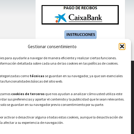
Gestionar consentimiento
s para ayudarle a navegar de manera eficiente y realizar ciertas funciones.
formación detallada sobre cada una de las cookies en las políticas de cookies.
categorizadas como
técnicas
se guardan en su navegador, ya que son esenciales
LEGAL
 las funcionalidades básicas del sitio web.
Política de privacidad
–
Aviso Legal
–
Política
lizamos
cookies de terceros
que nos ayudan a analizar cómo usted utiliza este
de cookies
Registro de actividades de
ardar sus preferencias y aportar el contenido y la publicidad que le sean relevantes.
Tratamiento
 solo se guardan en su navegador previo consentimiento por su parte.
or activar o desactivar alguna o todas estas cookies, aunque la desactivación de
a afectar a su experiencia de navegación.
© 2026 Ayuntamiento de Valdeavero