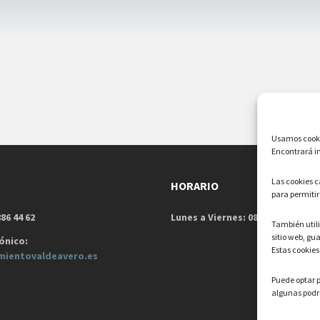
Usamos cookie
Encontrará in
Las cookies 
HORARIO
para permitir
86 44 62
Lunes a Viernes: 08:00h – 15:00h
También uti
sitio web, gu
ónico:
Estas cookies
mientovaldeavero.
es
Puede optar p
algunas podrí