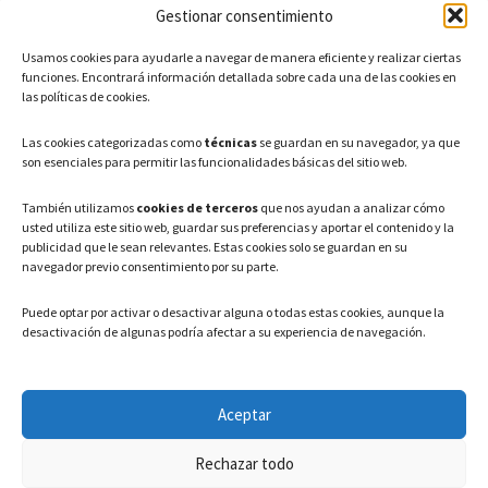
Gestionar consentimiento
CONTACTO
Usamos cookies para ayudarle a navegar de manera eficiente y realizar ciertas
Teléfono: 91 886 44 62
funciones. Encontrará información detallada sobre cada una de las cookies en
las políticas de cookies.
Correo Electrónico:
info@ayuntamientovaldeavero.
es
Las cookies categorizadas como
técnicas
se guardan en su navegador, ya que
son esenciales para permitir las funcionalidades básicas del sitio web.
HORARIO
También utilizamos
cookies de terceros
que nos ayudan a analizar cómo
usted utiliza este sitio web, guardar sus preferencias y aportar el contenido y la
Lunes a Viernes: 08:00h – 15:00h
publicidad que le sean relevantes. Estas cookies solo se guardan en su
navegador previo consentimiento por su parte.
Puede optar por activar o desactivar alguna o todas estas cookies, aunque la
desactivación de algunas podría afectar a su experiencia de navegación.
LEGAL
Aceptar
Política de privacidad
–
Aviso Legal
–
Política de cookies
Rechazar todo
Registro de actividades de Tratamiento