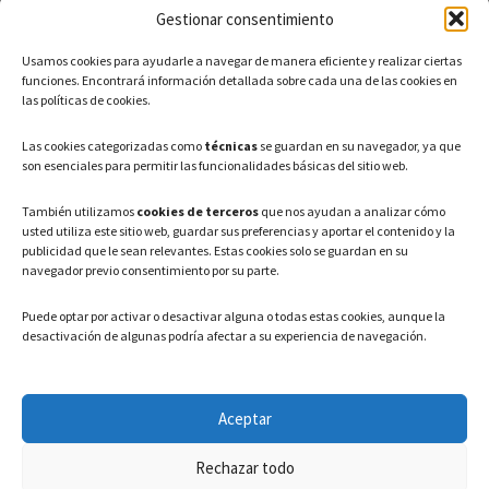
Gestionar consentimiento
CONTACTO
Usamos cookies para ayudarle a navegar de manera eficiente y realizar ciertas
Teléfono: 91 886 44 62
funciones. Encontrará información detallada sobre cada una de las cookies en
las políticas de cookies.
Correo Electrónico:
info@ayuntamientovaldeavero.
es
Las cookies categorizadas como
técnicas
se guardan en su navegador, ya que
son esenciales para permitir las funcionalidades básicas del sitio web.
HORARIO
También utilizamos
cookies de terceros
que nos ayudan a analizar cómo
usted utiliza este sitio web, guardar sus preferencias y aportar el contenido y la
Lunes a Viernes: 08:00h – 15:00h
publicidad que le sean relevantes. Estas cookies solo se guardan en su
navegador previo consentimiento por su parte.
Puede optar por activar o desactivar alguna o todas estas cookies, aunque la
desactivación de algunas podría afectar a su experiencia de navegación.
LEGAL
Aceptar
Política de privacidad
–
Aviso Legal
–
Política de cookies
Rechazar todo
Registro de actividades de Tratamiento