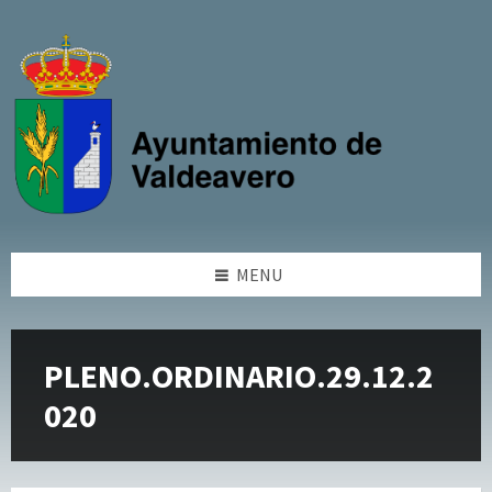
Skip
Skip
Skip
Skip
to
to
to
to
content
left
right
footer
sidebar
sidebar
MENU
PLENO.ORDINARIO.29.12.2
020