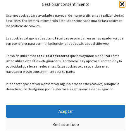
Gestionar consentimiento
CONTACTO
Usamos cookies para ayudarle a navegar de manera eficiente y realizar ciertas
Teléfono: 91 886 44 62
funciones. Encontrará información detallada sobre cada una de las cookies en
las políticas de cookies.
Correo Electrónico:
info@ayuntamientovaldeavero.
es
Las cookies categorizadas como
técnicas
se guardan en su navegador, ya que
son esenciales para permitir las funcionalidades básicas del sitio web.
HORARIO
También utilizamos
cookies de terceros
que nos ayudan a analizar cómo
usted utiliza este sitio web, guardar sus preferencias y aportar el contenido y la
Lunes a Viernes: 08:00h – 15:00h
publicidad que le sean relevantes. Estas cookies solo se guardan en su
navegador previo consentimiento por su parte.
Puede optar por activar o desactivar alguna o todas estas cookies, aunque la
desactivación de algunas podría afectar a su experiencia de navegación.
LEGAL
Aceptar
Política de privacidad
–
Aviso Legal
–
Política de cookies
Rechazar todo
Registro de actividades de Tratamiento