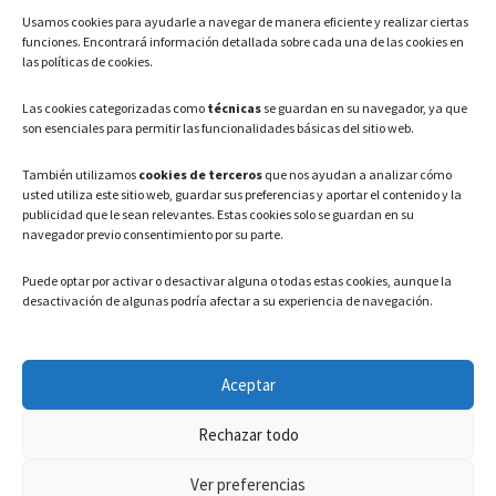
Usamos cookies para ayudarle a navegar de manera eficiente y realizar ciertas
Teléfono: 91 886 44 62
funciones. Encontrará información detallada sobre cada una de las cookies en
las políticas de cookies.
Correo Electrónico:
info@ayuntamientovaldeavero.
es
Las cookies categorizadas como
técnicas
se guardan en su navegador, ya que
son esenciales para permitir las funcionalidades básicas del sitio web.
HORARIO
También utilizamos
cookies de terceros
que nos ayudan a analizar cómo
usted utiliza este sitio web, guardar sus preferencias y aportar el contenido y la
Lunes a Viernes: 08:00h – 15:00h
publicidad que le sean relevantes. Estas cookies solo se guardan en su
navegador previo consentimiento por su parte.
Puede optar por activar o desactivar alguna o todas estas cookies, aunque la
desactivación de algunas podría afectar a su experiencia de navegación.
LEGAL
Aceptar
Política de privacidad
–
Aviso Legal
–
Política de cookies
Rechazar todo
Registro de actividades de Tratamiento
Ver preferencias