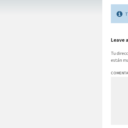
T
Leave 
Tu direc
están m
COMENT