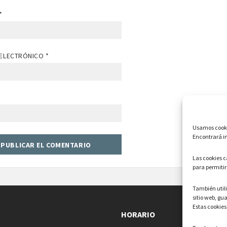
*
ELECTRÓNICO
*
Usamos cookie
Encontrará in
Las cookies 
para permitir
También uti
sitio web, gu
Estas cookies
HORARIO