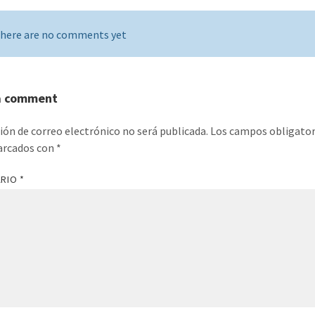
here are no comments yet
a comment
ción de correo electrónico no será publicada.
Los campos obligator
arcados con
*
ARIO
*