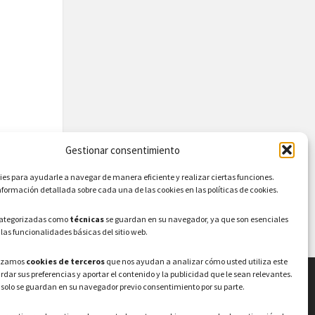
Gestionar consentimiento
s para ayudarle a navegar de manera eficiente y realizar ciertas funciones.
formación detallada sobre cada una de las cookies en las políticas de cookies.
categorizadas como
técnicas
se guardan en su navegador, ya que son esenciales
 las funcionalidades básicas del sitio web.
lizamos
cookies de terceros
que nos ayudan a analizar cómo usted utiliza este
ardar sus preferencias y aportar el contenido y la publicidad que le sean relevantes.
 solo se guardan en su navegador previo consentimiento por su parte.
LEGAL