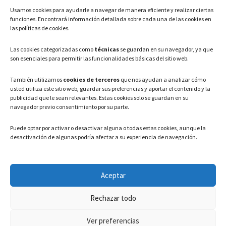
Usamos cookies para ayudarle a navegar de manera eficiente y realizar ciertas
Teléfono: 91 886 44 62
funciones. Encontrará información detallada sobre cada una de las cookies en
las políticas de cookies.
Correo Electrónico:
info@ayuntamientovaldeavero.
es
Las cookies categorizadas como
técnicas
se guardan en su navegador, ya que
son esenciales para permitir las funcionalidades básicas del sitio web.
HORARIO
También utilizamos
cookies de terceros
que nos ayudan a analizar cómo
usted utiliza este sitio web, guardar sus preferencias y aportar el contenido y la
Lunes a Viernes: 08:00h – 15:00h
publicidad que le sean relevantes. Estas cookies solo se guardan en su
navegador previo consentimiento por su parte.
Puede optar por activar o desactivar alguna o todas estas cookies, aunque la
desactivación de algunas podría afectar a su experiencia de navegación.
LEGAL
Aceptar
Política de privacidad
–
Aviso Legal
–
Política de cookies
Rechazar todo
Registro de actividades de Tratamiento
Ver preferencias