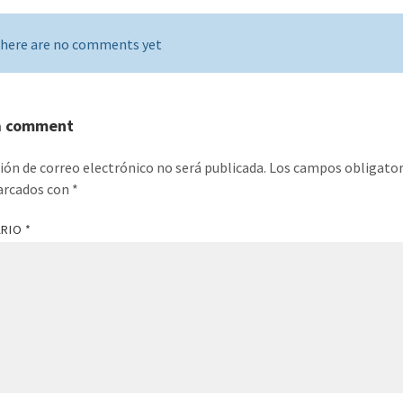
here are no comments yet
a comment
ción de correo electrónico no será publicada.
Los campos obligator
arcados con
*
ARIO
*