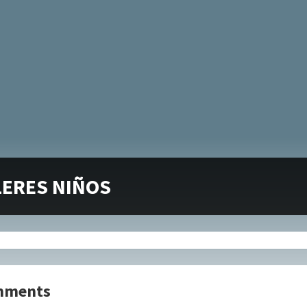
LERES NIÑOS
mments