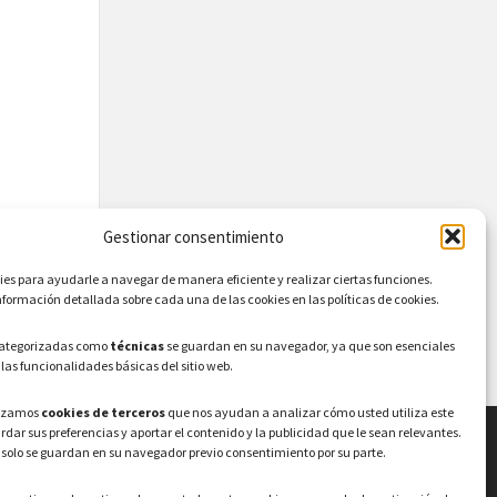
Gestionar consentimiento
s para ayudarle a navegar de manera eficiente y realizar ciertas funciones.
formación detallada sobre cada una de las cookies en las políticas de cookies.
categorizadas como
técnicas
se guardan en su navegador, ya que son esenciales
 las funcionalidades básicas del sitio web.
lizamos
cookies de terceros
que nos ayudan a analizar cómo usted utiliza este
ardar sus preferencias y aportar el contenido y la publicidad que le sean relevantes.
 solo se guardan en su navegador previo consentimiento por su parte.
LEGAL