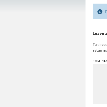
T
Leave 
Tu direc
están m
COMENT