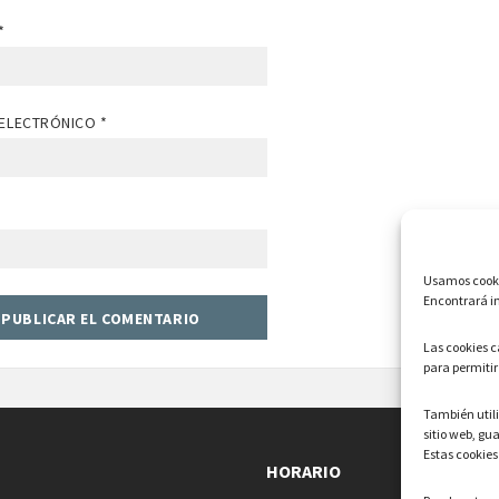
*
ELECTRÓNICO
*
Usamos cookie
Encontrará in
Las cookies 
para permitir
También uti
sitio web, gu
Estas cookies
HORARIO