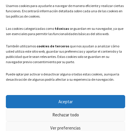
Usamos cookies para ayudarle a navegar de manera eficiente y realizar ciertas
Teléfono: 91 886 44 62
funciones. Encontrará información detallada sobre cada una de las cookies en
las políticas de cookies.
Correo Electrónico:
info@ayuntamientovaldeavero.
es
Las cookies categorizadas como
técnicas
se guardan en su navegador, ya que
son esenciales para permitir las funcionalidades básicas del sitio web.
HORARIO
También utilizamos
cookies de terceros
que nos ayudan a analizar cómo
usted utiliza este sitio web, guardar sus preferencias y aportar el contenido y la
Lunes a Viernes: 08:00h – 15:00h
publicidad que le sean relevantes. Estas cookies solo se guardan en su
navegador previo consentimiento por su parte.
Puede optar por activar o desactivar alguna o todas estas cookies, aunque la
desactivación de algunas podría afectar a su experiencia de navegación.
LEGAL
Aceptar
Política de privacidad
–
Aviso Legal
–
Política de cookies
Rechazar todo
Registro de actividades de Tratamiento
Ver preferencias