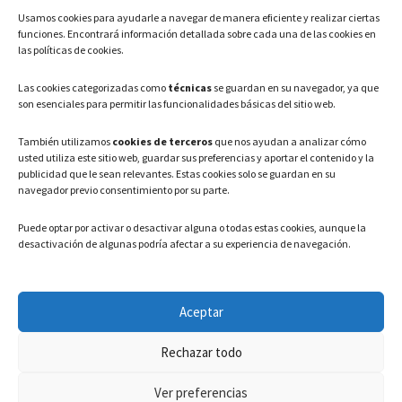
Usamos cookies para ayudarle a navegar de manera eficiente y realizar ciertas
Teléfono: 91 886 44 62
funciones. Encontrará información detallada sobre cada una de las cookies en
las políticas de cookies.
Correo Electrónico:
info@ayuntamientovaldeavero.
es
Las cookies categorizadas como
técnicas
se guardan en su navegador, ya que
son esenciales para permitir las funcionalidades básicas del sitio web.
HORARIO
También utilizamos
cookies de terceros
que nos ayudan a analizar cómo
usted utiliza este sitio web, guardar sus preferencias y aportar el contenido y la
Lunes a Viernes: 08:00h – 15:00h
publicidad que le sean relevantes. Estas cookies solo se guardan en su
navegador previo consentimiento por su parte.
Puede optar por activar o desactivar alguna o todas estas cookies, aunque la
desactivación de algunas podría afectar a su experiencia de navegación.
LEGAL
Aceptar
Política de privacidad
–
Aviso Legal
–
Política de cookies
Rechazar todo
Registro de actividades de Tratamiento
Ver preferencias