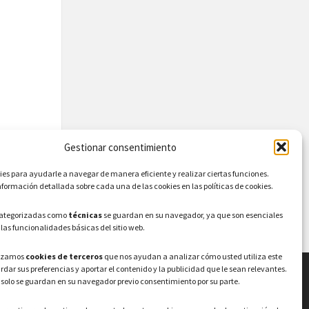
Gestionar consentimiento
s para ayudarle a navegar de manera eficiente y realizar ciertas funciones.
formación detallada sobre cada una de las cookies en las políticas de cookies.
categorizadas como
técnicas
se guardan en su navegador, ya que son esenciales
 las funcionalidades básicas del sitio web.
lizamos
cookies de terceros
que nos ayudan a analizar cómo usted utiliza este
ardar sus preferencias y aportar el contenido y la publicidad que le sean relevantes.
 solo se guardan en su navegador previo consentimiento por su parte.
LEGAL