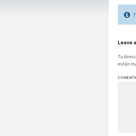
T
Leave 
Tu direc
están m
COMENT