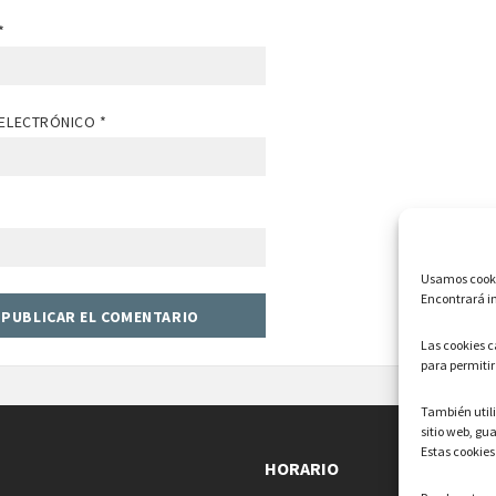
*
ELECTRÓNICO
*
Usamos cookie
Encontrará in
Las cookies 
para permitir
También uti
sitio web, gu
Estas cookies
HORARIO