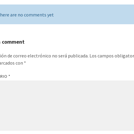
here are no comments yet
a comment
ción de correo electrónico no será publicada.
Los campos obligator
arcados con
*
ARIO
*