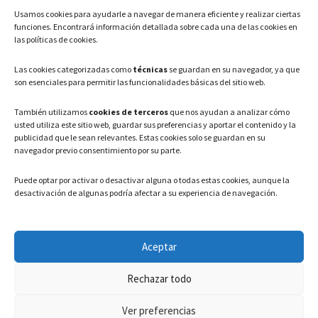
Usamos cookies para ayudarle a navegar de manera eficiente y realizar ciertas
Teléfono: 91 886 44 62
funciones. Encontrará información detallada sobre cada una de las cookies en
las políticas de cookies.
Correo Electrónico:
info@ayuntamientovaldeavero.
es
Las cookies categorizadas como
técnicas
se guardan en su navegador, ya que
son esenciales para permitir las funcionalidades básicas del sitio web.
HORARIO
También utilizamos
cookies de terceros
que nos ayudan a analizar cómo
usted utiliza este sitio web, guardar sus preferencias y aportar el contenido y la
Lunes a Viernes: 08:00h – 15:00h
publicidad que le sean relevantes. Estas cookies solo se guardan en su
navegador previo consentimiento por su parte.
Puede optar por activar o desactivar alguna o todas estas cookies, aunque la
desactivación de algunas podría afectar a su experiencia de navegación.
LEGAL
Aceptar
Política de privacidad
–
Aviso Legal
–
Política de cookies
Rechazar todo
Registro de actividades de Tratamiento
Ver preferencias