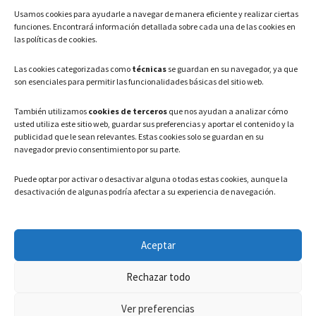
Usamos cookies para ayudarle a navegar de manera eficiente y realizar ciertas
Teléfono: 91 886 44 62
funciones. Encontrará información detallada sobre cada una de las cookies en
las políticas de cookies.
Correo Electrónico:
info@ayuntamientovaldeavero.
es
Las cookies categorizadas como
técnicas
se guardan en su navegador, ya que
son esenciales para permitir las funcionalidades básicas del sitio web.
HORARIO
También utilizamos
cookies de terceros
que nos ayudan a analizar cómo
usted utiliza este sitio web, guardar sus preferencias y aportar el contenido y la
Lunes a Viernes: 08:00h – 15:00h
publicidad que le sean relevantes. Estas cookies solo se guardan en su
navegador previo consentimiento por su parte.
Puede optar por activar o desactivar alguna o todas estas cookies, aunque la
desactivación de algunas podría afectar a su experiencia de navegación.
LEGAL
Aceptar
Política de privacidad
–
Aviso Legal
–
Política de cookies
Rechazar todo
Registro de actividades de Tratamiento
Ver preferencias